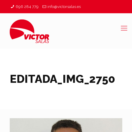
696 284 779
info@victorsalas.es
EDITADA_IMG_2750